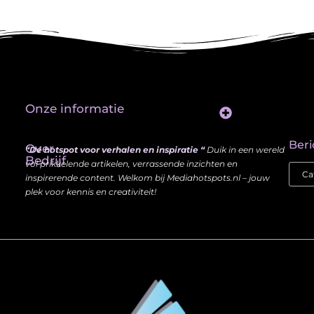
Onze informatie
Website Linkbuilding: Hoe Jij je Zichtbaarheid en Autoriteit Vergroot
Beri
Over
“Dé hotspot voor verhalen en inspiratie “
Duik in een wereld
Bedrijf
vol prikkelende artikelen, verrassende inzichten en
inspirerende content. Welkom bij Mediahotspots.nl – jouw
plek voor kennis en creativiteit!