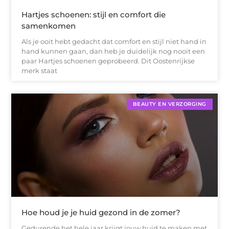
Hartjes schoenen: stijl en comfort die
samenkomen
Als je ooit hebt gedacht dat comfort en stijl niet hand in
hand kunnen gaan, dan heb je duidelijk nog nooit een
paar Hartjes schoenen geprobeerd. Dit Oostenrijkse
merk staat
BEAUTY EN VERZORGING
Hoe houd je je huid gezond in de zomer?
Gedurende het hele jaar krijgt jouw huid te maken met