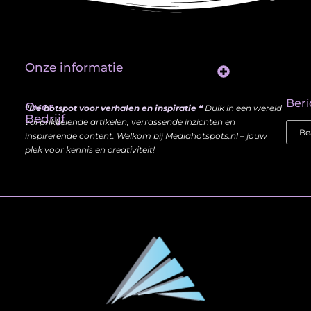
Onze informatie
Website Linkbuilding: Hoe Jij je Zichtbaarheid en Autoriteit Vergroot
Beri
Over
“Dé hotspot voor verhalen en inspiratie “
Duik in een wereld
Bedrijf
vol prikkelende artikelen, verrassende inzichten en
inspirerende content. Welkom bij Mediahotspots.nl – jouw
plek voor kennis en creativiteit!