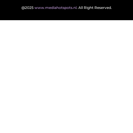
@2025
www.mediahotspots.nl
. All Right Reserved.