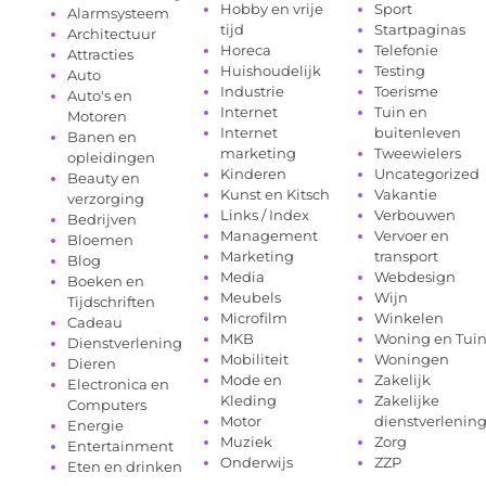
Hobby en vrije
Sport
Alarmsysteem
tijd
Startpaginas
Architectuur
Horeca
Telefonie
Attracties
Huishoudelijk
Testing
Auto
Industrie
Toerisme
Auto's en
Internet
Tuin en
Motoren
Internet
buitenleven
Banen en
marketing
Tweewielers
opleidingen
Kinderen
Uncategorized
Beauty en
Kunst en Kitsch
Vakantie
verzorging
Links / Index
Verbouwen
Bedrijven
Management
Vervoer en
Bloemen
Marketing
transport
Blog
Media
Webdesign
Boeken en
Meubels
Wijn
Tijdschriften
Microfilm
Winkelen
Cadeau
MKB
Woning en Tui
Dienstverlening
Mobiliteit
Woningen
Dieren
Mode en
Zakelijk
Electronica en
Kleding
Zakelijke
Computers
Motor
dienstverlenin
Energie
Muziek
Zorg
Entertainment
Onderwijs
ZZP
Eten en drinken