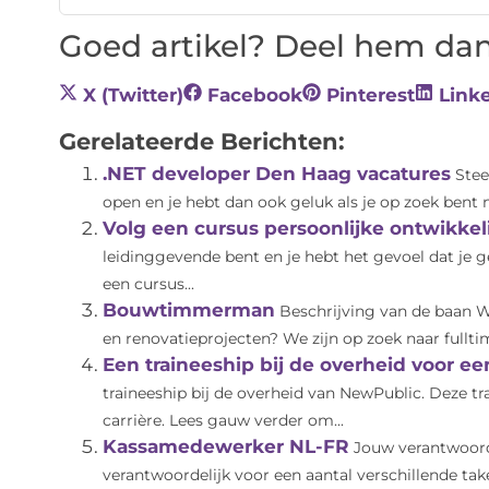
Goed artikel? Deel hem dan
X (Twitter)
Facebook
Pinterest
Link
Gerelateerde Berichten:
.NET developer Den Haag vacatures
Stee
open en je hebt dan ook geluk als je op zoek bent n
Volg een cursus persoonlijke ontwikke
leidinggevende bent en je hebt het gevoel dat je 
een cursus...
Bouwtimmerman
Beschrijving van de baan W
en renovatieprojecten? We zijn op zoek naar fullti
Een traineeship bij de overheid voor ee
traineeship bij de overheid van NewPublic. Deze tr
carrière. Lees gauw verder om...
Kassamedewerker NL-FR
Jouw verantwoord
verantwoordelijk voor een aantal verschillende take