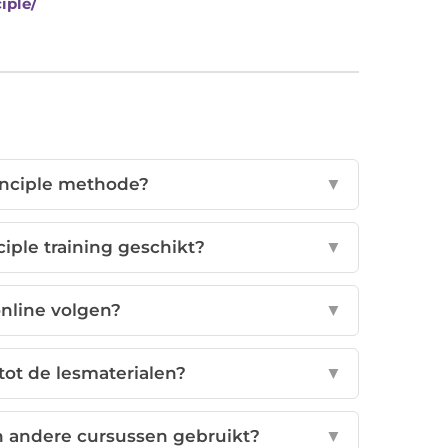
iple/
inciple methode?
▼
ciple training geschikt?
▼
online volgen?
▼
tot de lesmaterialen?
▼
n andere cursussen gebruikt?
▼