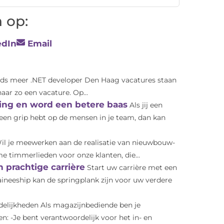
 op:
edIn
Email
ds meer .NET developer Den Haag vacatures staan
aar zo een vacature. Op...
ling en word een betere baas
Als jij een
geen grip hebt op de mensen in je team, dan kan
il je meewerken aan de realisatie van nieuwbouw-
me timmerlieden voor onze klanten, die...
n prachtige carrière
Start uw carrière met een
aineeship kan de springplank zijn voor uw verdere
elijkheden Als magazijnbediende ben je
n: -Je bent verantwoordelijk voor het in- en