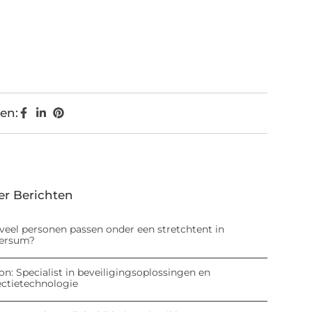
en:
er Berichten
veel personen passen onder een stretchtent in
versum?
on: Specialist in beveiligingsoplossingen en
ectietechnologie