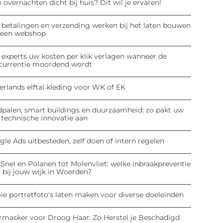
 overnachten dicht bij huis? Dit wil je ervaren!
 betalingen en verzending werken bij het laten bouwen
 een webshop
 experts uw kosten per klik verlagen wanneer de
currentie moordend wordt
erlands elftal kleding voor WK of EK
dpalen, smart buildings en duurzaamheid: zo pakt uw
 technische innovatie aan
le Ads uitbesteden, zelf doen of intern regelen
Snel en Polanen tot Molenvliet: welke inbraakpreventie
 bij jouw wijk in Woerden?
ie portretfoto's laten maken voor diverse doeleinden
rmasker voor Droog Haar: Zo Herstel je Beschadigd