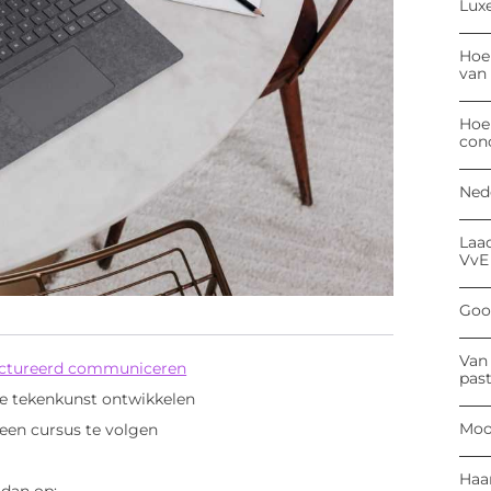
Luxe
Hoe
van
Hoe
con
Ned
Laa
VvE
Goog
Van 
uctureerd communiceren
past
ale tekenkunst ontwikkelen
Moo
r een cursus te volgen
Haa