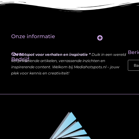
Onze informatie
Website Linkbuilding: Hoe Jij je Zichtbaarheid en Autoriteit Vergroot
Beri
Over
“Dé hotspot voor verhalen en inspiratie “
Duik in een wereld
Bedrijf
vol prikkelende artikelen, verrassende inzichten en
inspirerende content. Welkom bij Mediahotspots.nl – jouw
plek voor kennis en creativiteit!