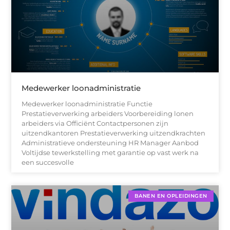
Medewerker loonadministratie
Medewerker loonadministratie Functie
Prestatieverwerking arbeiders Voorbereiding lonen
arbeiders via Officiënt Contactpersonen zijn
uitzendkantoren Prestatieverwerking uitzendkrachten
Administratieve ondersteuning HR Manager Aanbod
Voltijdse tewerkstelling met garantie op vast werk na
een succesvolle
BANEN EN OPLEIDINGEN