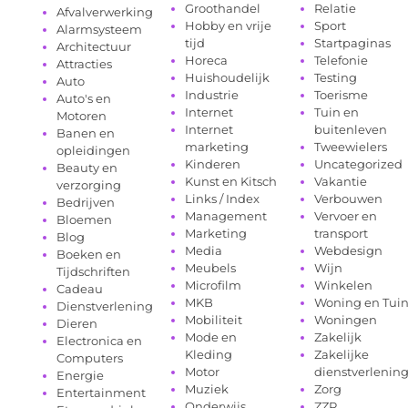
Groothandel
Relatie
Afvalverwerking
Hobby en vrije
Sport
Alarmsysteem
tijd
Startpaginas
Architectuur
Horeca
Telefonie
Attracties
Huishoudelijk
Testing
Auto
Industrie
Toerisme
Auto's en
Internet
Tuin en
Motoren
Internet
buitenleven
Banen en
marketing
Tweewielers
opleidingen
Kinderen
Uncategorized
Beauty en
Kunst en Kitsch
Vakantie
verzorging
Links / Index
Verbouwen
Bedrijven
Management
Vervoer en
Bloemen
Marketing
transport
Blog
Media
Webdesign
Boeken en
Meubels
Wijn
Tijdschriften
Microfilm
Winkelen
Cadeau
MKB
Woning en Tui
Dienstverlening
Mobiliteit
Woningen
Dieren
Mode en
Zakelijk
Electronica en
Kleding
Zakelijke
Computers
Motor
dienstverlenin
Energie
Muziek
Zorg
Entertainment
Onderwijs
ZZP