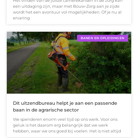
Het vinden van de juiste carrièrekansen in de zorg kan
een uitdaging zijn, maar met Bouw-Zorg aan je zijde
wordt het een avontuur vol mogelijkheden. Of je nu al
ervaring
BANEN EN OPLEIDINGEN
Dit uitzendbureau helpt je aan een passende
baan in de agrarische sector
We spenderen enorm veel tijd op ons werk. Voor ons
geluk is het daarom erg belangrijk dat we werk
hebben, waar we ons goed bij voelen. Het is niet altijd