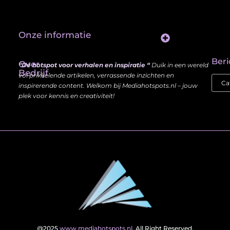
Onze informatie
Website Linkbuilding: Hoe Jij je Zichtbaarheid en Autoriteit Vergroot
Beri
Over
“Dé hotspot voor verhalen en inspiratie “
Duik in een wereld
Bedrijf
vol prikkelende artikelen, verrassende inzichten en
inspirerende content. Welkom bij Mediahotspots.nl – jouw
plek voor kennis en creativiteit!
@2025
www.mediahotspots.nl
. All Right Reserved.