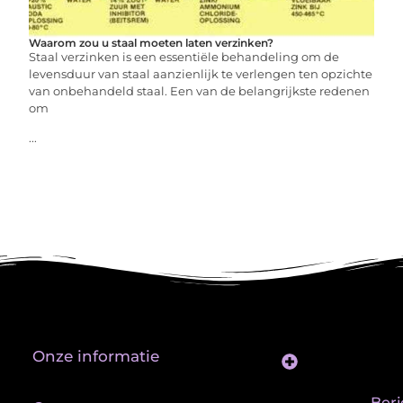
Waarom zou u staal moeten laten verzinken?
Staal verzinken is een essentiële behandeling om de
levensduur van staal aanzienlijk te verlengen ten opzichte
van onbehandeld staal. Een van de belangrijkste redenen
om
...
Onze informatie
Website Linkbuilding: Hoe Jij je Zichtbaarheid en Autoriteit Vergroot
Beri