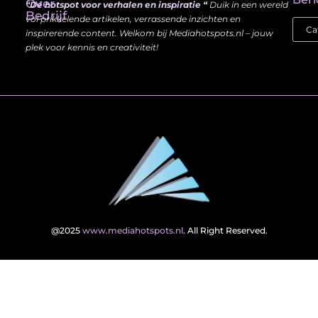
Over
“Dé hotspot voor verhalen en inspiratie “
Duik in een wereld
Bedrijf
vol prikkelende artikelen, verrassende inzichten en
inspirerende content. Welkom bij Mediahotspots.nl – jouw
plek voor kennis en creativiteit!
@2025
www.mediahotspots.nl
. All Right Reserved.