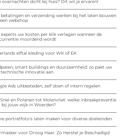
 overnachten dicht bij huis? Dit wil je ervaren!
 betalingen en verzending werken bij het laten bouwen
 een webshop
 experts uw kosten per klik verlagen wanneer de
currentie moordend wordt
erlands elftal kleding voor WK of EK
dpalen, smart buildings en duurzaamheid: zo pakt uw
 technische innovatie aan
le Ads uitbesteden, zelf doen of intern regelen
Snel en Polanen tot Molenvliet: welke inbraakpreventie
 bij jouw wijk in Woerden?
ie portretfoto's laten maken voor diverse doeleinden
rmasker voor Droog Haar: Zo Herstel je Beschadigd