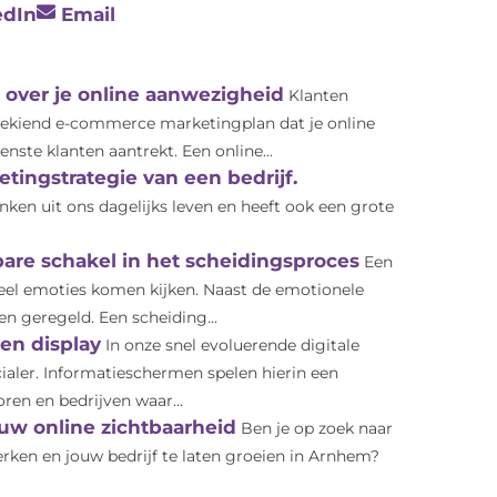
edIn
Email
 over je online aanwezigheid
Klanten
tgekiend e-commerce marketingplan dat je online
nste klanten aantrekt. Een online...
tingstrategie van een bedrijf.
ken uit ons dagelijks leven en heeft ook een grote
bare schakel in het scheidingsproces
Een
veel emoties komen kijken. Naast de emotionele
n geregeld. Een scheiding...
en display
In onze snel evoluerende digitale
ialer. Informatieschermen spelen hierin een
oren en bedrijven waar...
uw online zichtbaarheid
Ben je op zoek naar
rken en jouw bedrijf te laten groeien in Arnhem?