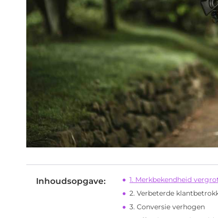
1. Merkbekendheid vergro
Inhoudsopgave:
2. Verbeterde klantbetrok
3. Conversie verhogen