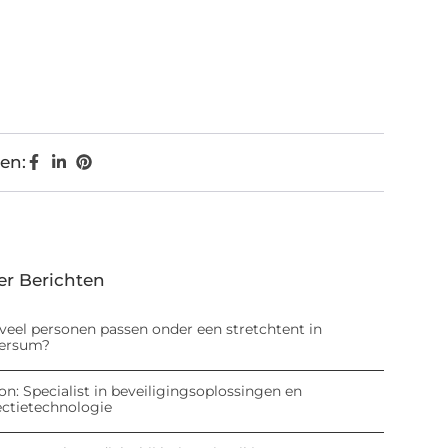
en:
er Berichten
veel personen passen onder een stretchtent in
versum?
on: Specialist in beveiligingsoplossingen en
ectietechnologie