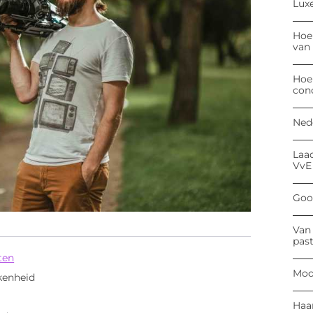
Luxe
Hoe
van
Hoe
con
Ned
Laa
VvE
Goog
Van 
past
ten
Moo
kenheid
Haa