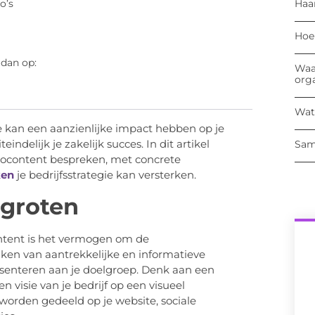
Haa
o’s
Hoe
 dan op:
Waa
org
Wat
ie kan een aanzienlijke impact hebben op je
delijk je zakelijk succes. In dit artikel
Sam
eocontent bespreken, met concrete
ken
je bedrijfsstrategie kan versterken.
rgroten
ntent is het vermogen om de
ken van aantrekkelijke en informatieve
esenteren aan je doelgroep. Denk aan een
 visie van je bedrijf op een visueel
worden gedeeld op je website, sociale