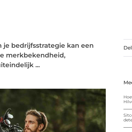
 je bedrijfsstrategie kan een
Del
 je merkbekendheid,
eindelijk ...
Me
Hoe
Hil
Sitc
det