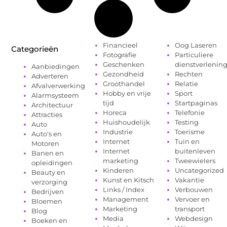
Financieel
Oog Laseren
Categorieën
Fotografie
Particuliere
Geschenken
dienstverlenin
Aanbiedingen
Gezondheid
Rechten
Adverteren
Groothandel
Relatie
Afvalverwerking
Hobby en vrije
Sport
Alarmsysteem
tijd
Startpaginas
Architectuur
Horeca
Telefonie
Attracties
Huishoudelijk
Testing
Auto
Industrie
Toerisme
Auto's en
Internet
Tuin en
Motoren
Internet
buitenleven
Banen en
marketing
Tweewielers
opleidingen
Kinderen
Uncategorized
Beauty en
Kunst en Kitsch
Vakantie
verzorging
Links / Index
Verbouwen
Bedrijven
Management
Vervoer en
Bloemen
Marketing
transport
Blog
Media
Webdesign
Boeken en