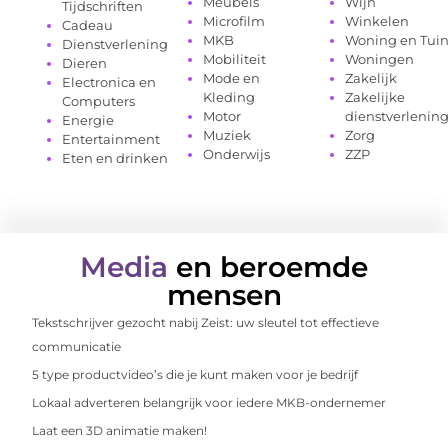
Meubels
Wijn
Tijdschriften
Microfilm
Winkelen
Cadeau
MKB
Woning en Tui
Dienstverlening
Mobiliteit
Woningen
Dieren
Mode en
Zakelijk
Electronica en
Kleding
Zakelijke
Computers
Motor
dienstverlenin
Energie
Muziek
Zorg
Entertainment
Onderwijs
ZZP
Eten en drinken
Media
en beroemde
mensen
Tekstschrijver gezocht nabij Zeist: uw sleutel tot effectieve
communicatie
5 type productvideo’s die je kunt maken voor je bedrijf
Lokaal adverteren belangrijk voor iedere MKB-ondernemer
Laat een 3D animatie maken!