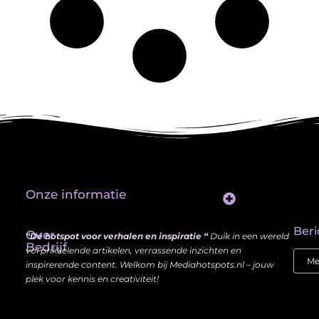
Onze informatie
Website Linkbuilding: Hoe Jij je Zichtbaarheid en Autoriteit Vergroot
Beri
Over
“Dé hotspot voor verhalen en inspiratie “
Duik in een wereld
Bedrijf
vol prikkelende artikelen, verrassende inzichten en
inspirerende content. Welkom bij Mediahotspots.nl – jouw
plek voor kennis en creativiteit!