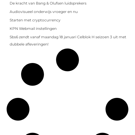
De kracht van Bang & Olufsen luidsprekers
Audiovisueel onderwijs vroeger en nu
Starten met cryptocurrency
KPN Webmail instellingen
Sbs6 zendt vanaf maandag 18 januari Celblok H seizoen 3 uit met
dubbele afleveringen!