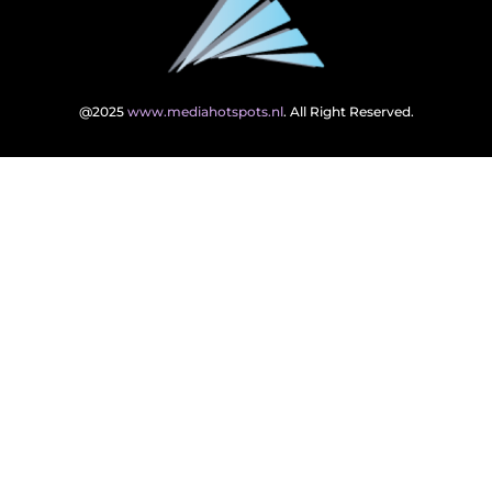
@2025
www.mediahotspots.nl
. All Right Reserved.