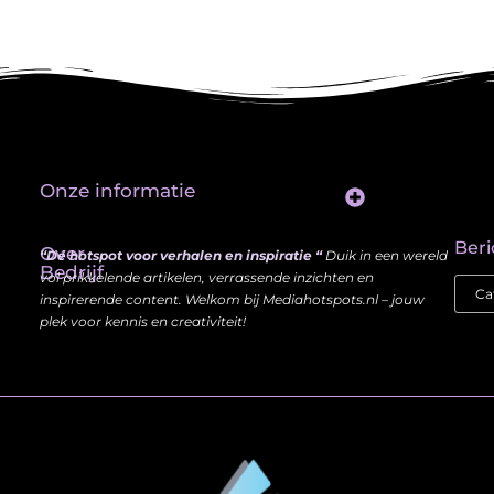
Onze informatie
Website Linkbuilding: Hoe Jij je Zichtbaarheid en Autoriteit Vergroot
Beri
Over
“Dé hotspot voor verhalen en inspiratie “
Duik in een wereld
Bedrijf
vol prikkelende artikelen, verrassende inzichten en
inspirerende content. Welkom bij Mediahotspots.nl – jouw
plek voor kennis en creativiteit!