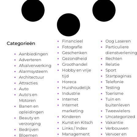
Financieel
Oog Laseren
Categorieën
Fotografie
Particuliere
Geschenken
dienstverlenin
Aanbiedingen
Gezondheid
Rechten
Adverteren
Groothandel
Relatie
Afvalverwerking
Hobby en vrije
Sport
Alarmsysteem
tijd
Startpaginas
Architectuur
Horeca
Telefonie
Attracties
Huishoudelijk
Testing
Auto
Industrie
Toerisme
Auto's en
Internet
Tuin en
Motoren
Internet
buitenleven
Banen en
marketing
Tweewielers
opleidingen
Kinderen
Uncategorized
Beauty en
Kunst en Kitsch
Vakantie
verzorging
Links / Index
Verbouwen
Bedrijven
Management
Vervoer en
Bloemen