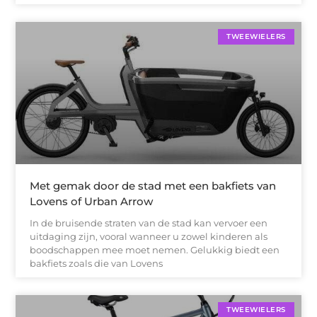
TWEEWIELERS
Met gemak door de stad met een bakfiets van
Lovens of Urban Arrow
In de bruisende straten van de stad kan vervoer een
uitdaging zijn, vooral wanneer u zowel kinderen als
boodschappen mee moet nemen. Gelukkig biedt een
bakfiets zoals die van Lovens
TWEEWIELERS