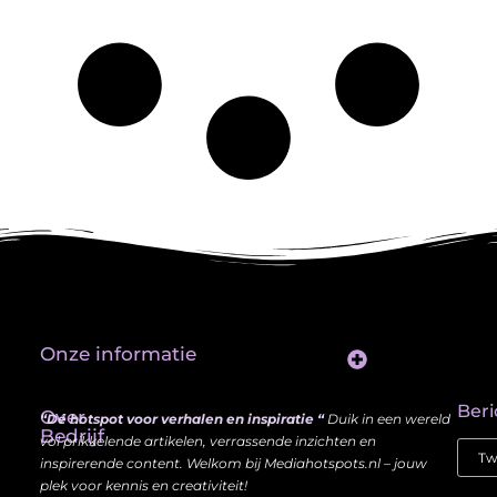
Onze informatie
Website Linkbuilding: Hoe Jij je Zichtbaarheid en Autoriteit Vergroot
Beri
Over
“Dé hotspot voor verhalen en inspiratie “
Duik in een wereld
Bedrijf
vol prikkelende artikelen, verrassende inzichten en
inspirerende content. Welkom bij Mediahotspots.nl – jouw
plek voor kennis en creativiteit!