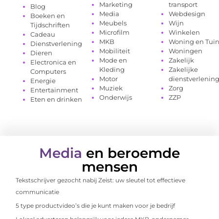
Marketing
transport
Blog
Media
Webdesign
Boeken en
Meubels
Wijn
Tijdschriften
Microfilm
Winkelen
Cadeau
MKB
Woning en Tui
Dienstverlening
Mobiliteit
Woningen
Dieren
Mode en
Zakelijk
Electronica en
Kleding
Zakelijke
Computers
Motor
dienstverlenin
Energie
Muziek
Zorg
Entertainment
Onderwijs
ZZP
Eten en drinken
Media
en beroemde
mensen
Tekstschrijver gezocht nabij Zeist: uw sleutel tot effectieve
communicatie
5 type productvideo’s die je kunt maken voor je bedrijf