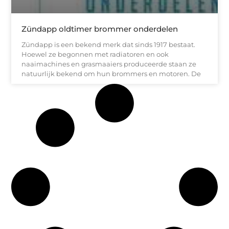
Zündapp oldtimer brommer onderdelen
Zündapp is een bekend merk dat sinds 1917 bestaat.
Hoewel ze begonnen met radiatoren en ook
naaimachines en grasmaaiers produceerde staan ze
natuurlijk bekend om hun brommers en motoren. De