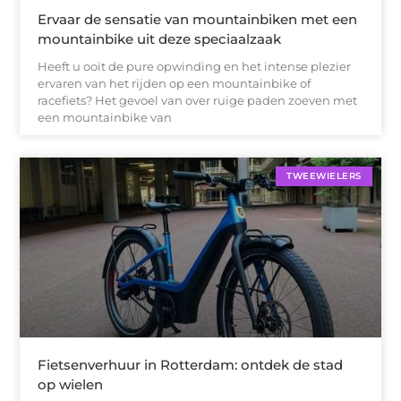
Ervaar de sensatie van mountainbiken met een
mountainbike uit deze speciaalzaak
Heeft u ooit de pure opwinding en het intense plezier
ervaren van het rijden op een mountainbike of
racefiets? Het gevoel van over ruige paden zoeven met
een mountainbike van
TWEEWIELERS
Fietsenverhuur in Rotterdam: ontdek de stad
op wielen