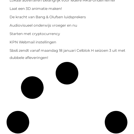
Lokaal adverteren belangrijk voor iedere MKB-ondernemer
Laat een 3D animatie maken!
De kracht van Bang & Olufsen luidsprekers
Audiovisueel onderwijs vroeger en nu
Starten met cryptocurrency
KPN Webmail instellingen
Sbs6 zendt vanaf maandag 18 januari Celblok H seizoen 3 uit met
dubbele afleveringen!