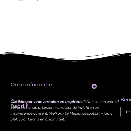
...
Onze informatie
Website Linkbuilding: Hoe Jij je Zichtbaarheid en Autoriteit Vergroot
Beri
Over
“Dé hotspot voor verhalen en inspiratie “
Duik in een wereld
Bedrijf
vol prikkelende artikelen, verrassende inzichten en
inspirerende content. Welkom bij Mediahotspots.nl – jouw
plek voor kennis en creativiteit!