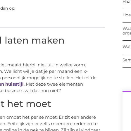
Haa
 dan op:
Hoe
Waa
org
jl laten maken
Wat
Sam
et maakt hierbij niet uit in welke vorm.
 Wellicht wil je dat je per maand een x-
o persoonlijk mogelijk op te stellen. Hetzelfde
n huisstijl
. Met deze twee elementen
ke business wil dat nou niet?
t het moet
n omdat het per se moet. Er zit een andere
. Feitelijk zijn er zelfs meerdere redenen te
online in de nek te hijgen. Zij zijn al vindbaar