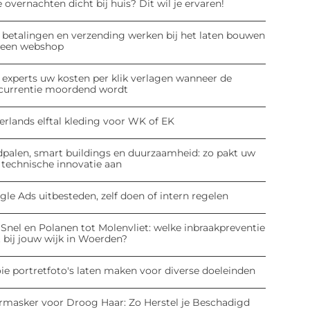
 overnachten dicht bij huis? Dit wil je ervaren!
 betalingen en verzending werken bij het laten bouwen
 een webshop
 experts uw kosten per klik verlagen wanneer de
currentie moordend wordt
erlands elftal kleding voor WK of EK
dpalen, smart buildings en duurzaamheid: zo pakt uw
 technische innovatie aan
le Ads uitbesteden, zelf doen of intern regelen
Snel en Polanen tot Molenvliet: welke inbraakpreventie
 bij jouw wijk in Woerden?
ie portretfoto's laten maken voor diverse doeleinden
rmasker voor Droog Haar: Zo Herstel je Beschadigd