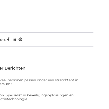
en:
er Berichten
veel personen passen onder een stretchtent in
versum?
on: Specialist in beveiligingsoplossingen en
ectietechnologie