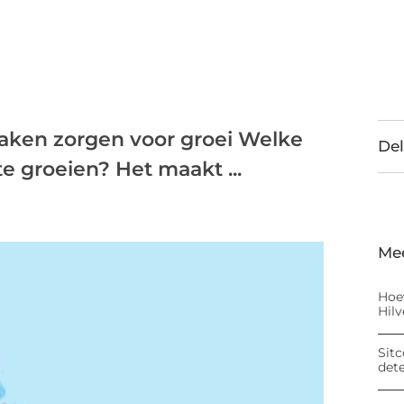
maken zorgen voor groei Welke
Del
te groeien? Het maakt ...
Me
Hoe
Hil
Sitc
det