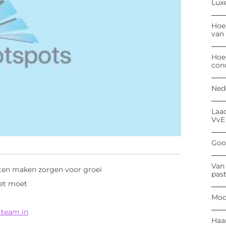
Luxe
Hoe
van
Hoe
con
Ned
Laa
VvE
Goog
Van 
laten maken zorgen voor groei
past
het moet
Moo
 team in
Haa