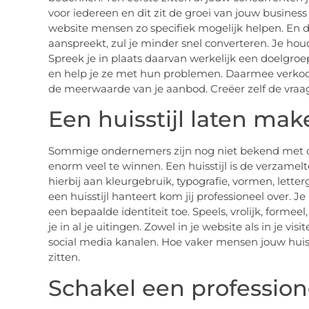
voor iedereen en dit zit de groei van jouw busines
website mensen zo specifiek mogelijk helpen. En da
aanspreekt, zul je minder snel converteren. Je ho
Spreek je in plaats daarvan werkelijk een doelgro
en help je ze met hun problemen. Daarmee verkoop 
de meerwaarde van je aanbod. Creëer zelf de vraa
Een huisstijl laten mak
Sommige ondernemers zijn nog niet bekend met de t
enorm veel te winnen. Een huisstijl is de verzame
hierbij aan kleurgebruik, typografie, vormen, lette
een huisstijl hanteert kom jij professioneel over. Je
een bepaalde identiteit toe. Speels, vrolijk, formee
je in al je uitingen. Zowel in je website als in je vis
social media kanalen. Hoe vaker mensen jouw huisst
zitten.
Schakel een profession