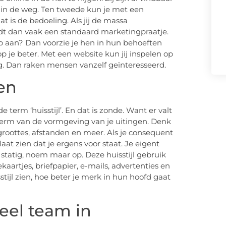
s in de weg. Ten tweede kun je met een
t is de bedoeling. Als jij de massa
udt dan vaak een standaard marketingpraatje.
ep aan? Dan voorzie je hen in hun behoeften
je beter. Met een website kun jij inspelen op
g. Dan raken mensen vanzelf geïnteresseerd.
en
erm ‘huisstijl’. En dat is zonde. Want er valt
lterm van de vormgeving van je uitingen. Denk
rgroottes, afstanden en meer. Als je consequent
 laat zien dat je ergens voor staat. Je eigent
l, statig, noem maar op. Deze huisstijl gebruik
itekaartjes, briefpapier, e-mails, advertenties en
ijl zien, hoe beter je merk in hun hoofd gaat
eel team in