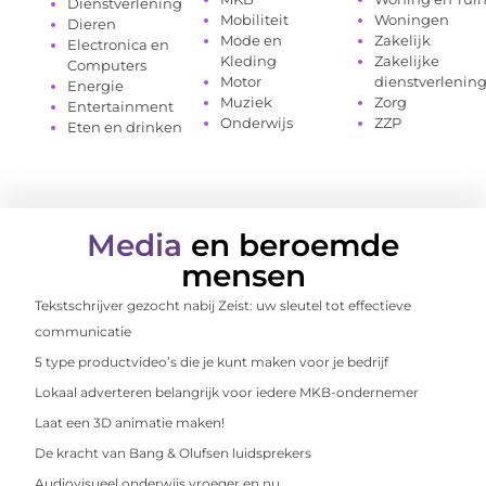
Dienstverlening
Mobiliteit
Woningen
Dieren
Mode en
Zakelijk
Electronica en
Kleding
Zakelijke
Computers
Motor
dienstverlenin
Energie
Muziek
Zorg
Entertainment
Onderwijs
ZZP
Eten en drinken
Media
en beroemde
mensen
Tekstschrijver gezocht nabij Zeist: uw sleutel tot effectieve
communicatie
5 type productvideo’s die je kunt maken voor je bedrijf
Lokaal adverteren belangrijk voor iedere MKB-ondernemer
Laat een 3D animatie maken!
De kracht van Bang & Olufsen luidsprekers
Audiovisueel onderwijs vroeger en nu