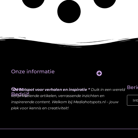
Onze informatie
Website Linkbuilding: Hoe Jij je Zichtbaarheid en Autoriteit Vergroot
Beri
Over
“Dé hotspot voor verhalen en inspiratie “
Duik in een wereld
Bedrijf
vol prikkelende artikelen, verrassende inzichten en
inspirerende content. Welkom bij Mediahotspots.nl – jouw
plek voor kennis en creativiteit!