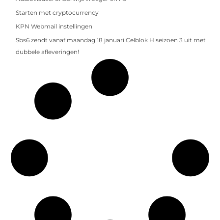
Starten met cryptocurrency
KPN Webmail instellingen
Sbs6 zendt vanaf maandag 18 januari Celblok H seizoen 3 uit met
dubbele afleveringen!