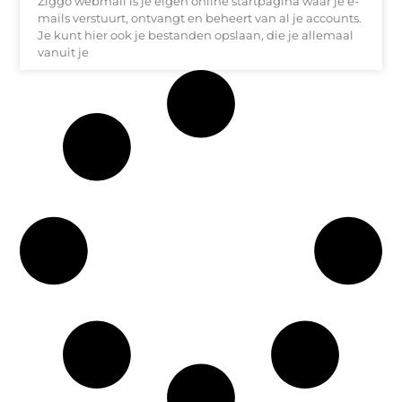
Ziggo webmail is je eigen online startpagina waar je e-
mails verstuurt, ontvangt en beheert van al je accounts.
Je kunt hier ook je bestanden opslaan, die je allemaal
vanuit je