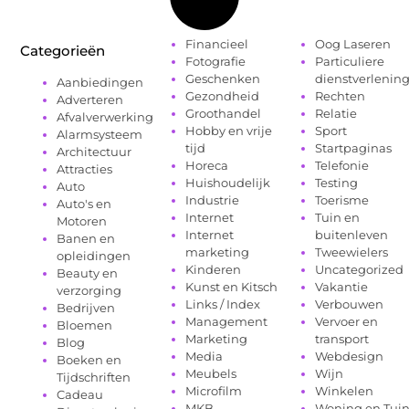
Financieel
Oog Laseren
Categorieën
Fotografie
Particuliere
Geschenken
dienstverlenin
Aanbiedingen
Gezondheid
Rechten
Adverteren
Groothandel
Relatie
Afvalverwerking
Hobby en vrije
Sport
Alarmsysteem
tijd
Startpaginas
Architectuur
Horeca
Telefonie
Attracties
Huishoudelijk
Testing
Auto
Industrie
Toerisme
Auto's en
Internet
Tuin en
Motoren
Internet
buitenleven
Banen en
marketing
Tweewielers
opleidingen
Kinderen
Uncategorized
Beauty en
Kunst en Kitsch
Vakantie
verzorging
Links / Index
Verbouwen
Bedrijven
Management
Vervoer en
Bloemen
Marketing
transport
Blog
Media
Webdesign
Boeken en
Meubels
Wijn
Tijdschriften
Microfilm
Winkelen
Cadeau
MKB
Woning en Tui