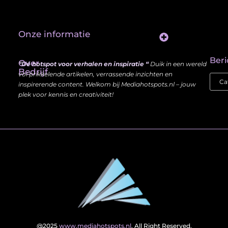
Onze informatie
Website Linkbuilding: Hoe Jij je Zichtbaarheid en Autoriteit Vergroot
Beri
Over
“Dé hotspot voor verhalen en inspiratie “
Duik in een wereld
Bedrijf
vol prikkelende artikelen, verrassende inzichten en
inspirerende content. Welkom bij Mediahotspots.nl – jouw
plek voor kennis en creativiteit!
@2025
www.mediahotspots.nl
. All Right Reserved.