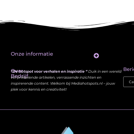
Onze informatie
Website Linkbuilding: Hoe Jij je Zichtbaarheid en Autoriteit Vergroot
Beri
Over
“Dé hotspot voor verhalen en inspiratie “
Duik in een wereld
Bedrijf
vol prikkelende artikelen, verrassende inzichten en
inspirerende content. Welkom bij Mediahotspots.nl – jouw
plek voor kennis en creativiteit!