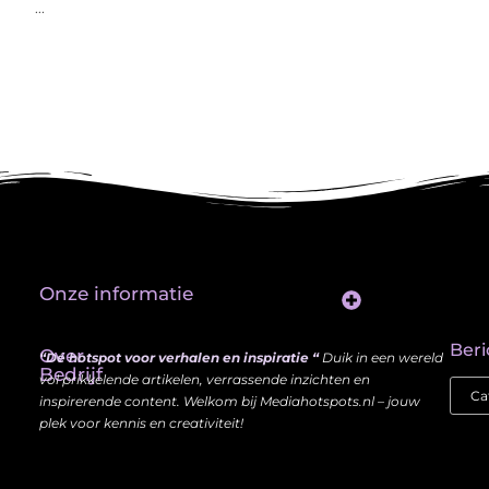
...
Onze informatie
Website Linkbuilding: Hoe Jij je Zichtbaarheid en Autoriteit Vergroot
Beri
Over
“Dé hotspot voor verhalen en inspiratie “
Duik in een wereld
Bedrijf
vol prikkelende artikelen, verrassende inzichten en
inspirerende content. Welkom bij Mediahotspots.nl – jouw
plek voor kennis en creativiteit!