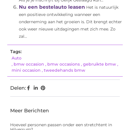
Als je je inschrijft bij Gelijk Geslaagd kun...
Nu een bestelauto leasen
Het is natuurlijk
een positieve ontwikkeling wanneer een
onderneming aan het groeien is. Dit brengt echter
ook weer nieuwe uitdagingen met zich mee. Zo
zal...
Tags:
Auto
,
bmw occasion
,
bmw occasions
,
gebruikte bmw
,
mini occasion
,
tweedehands bmw
Delen:
Meer Berichten
Hoeveel personen passen onder een stretchtent in
Hilversum?