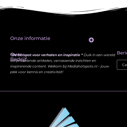
Onze informatie
Website Linkbuilding: Hoe Jij je Zichtbaarheid en Autoriteit Vergroot
Beri
Over
“Dé hotspot voor verhalen en inspiratie “
Duik in een wereld
Bedrijf
vol prikkelende artikelen, verrassende inzichten en
inspirerende content. Welkom bij Mediahotspots.nl – jouw
plek voor kennis en creativiteit!