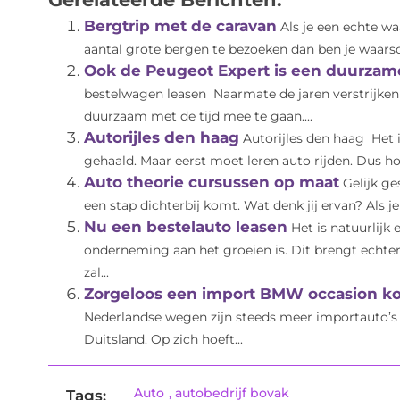
Bergtrip met de caravan
Als je een echte w
aantal grote bergen te bezoeken dan ben je waarschi
Ook de Peugeot Expert is een duurzame
bestelwagen leasen Naarmate de jaren verstrijken
duurzaam met de tijd mee te gaan....
Autorijles den haag
Autorijles den haag Het i
gehaald. Maar eerst moet leren auto rijden. Dus hoe
Auto theorie cursussen op maat
Gelijk ge
een stap dichterbij komt. Wat denk jij ervan? Als je j
Nu een bestelauto leasen
Het is natuurlijk
onderneming aan het groeien is. Dit brengt echte
zal...
Zorgeloos een import BMW occasion k
Nederlandse wegen zijn steeds meer importauto’s 
Duitsland. Op zich hoeft...
Auto
,
autobedrijf bovak
Tags: