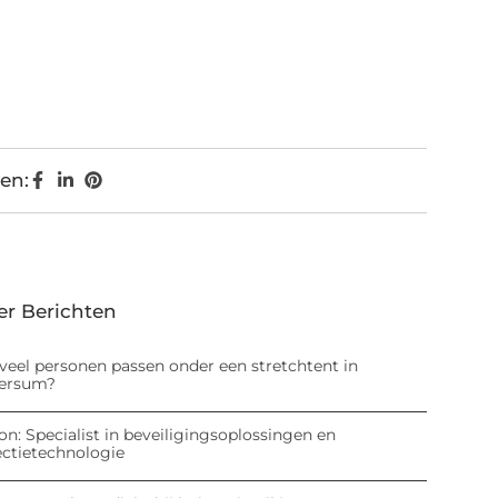
en:
er Berichten
veel personen passen onder een stretchtent in
versum?
on: Specialist in beveiligingsoplossingen en
ectietechnologie