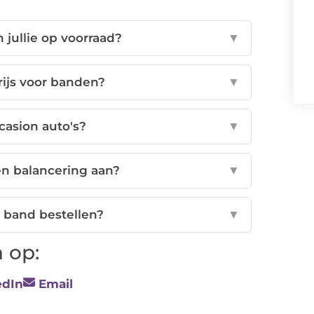
jullie op voorraad?
▼
rijs voor banden?
▼
casion auto's?
▼
en balancering aan?
▼
e band bestellen?
▼
 op:
edIn
Email