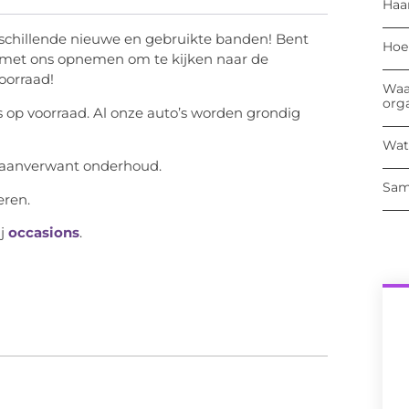
Haa
schillende nieuwe en gebruikte banden! Bent
Hoe
t met ons opnemen om te kijken naar de
oorraad!
Waa
org
ns op voorraad. Al onze auto’s worden grondig
Wat
 aanverwant onderhoud.
Sam
eren.
ij
occasions
.