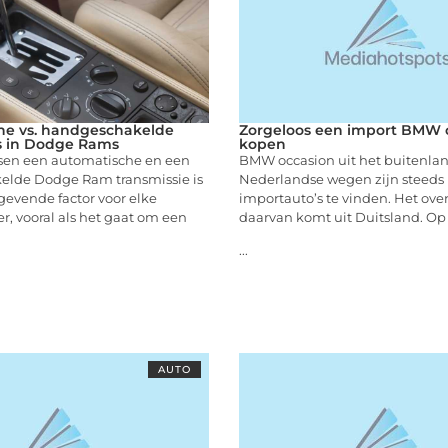
he vs. handgeschakelde
Zorgeloos een import BMW 
s in Dodge Rams
kopen
sen een automatische en een
BMW occasion uit het buitenla
lde Dodge Ram transmissie is
Nederlandse wegen zijn steeds
evende factor voor elke
importauto’s te vinden. Het ove
r, vooral als het gaat om een
daarvan komt uit Duitsland. Op 
...
AUTO