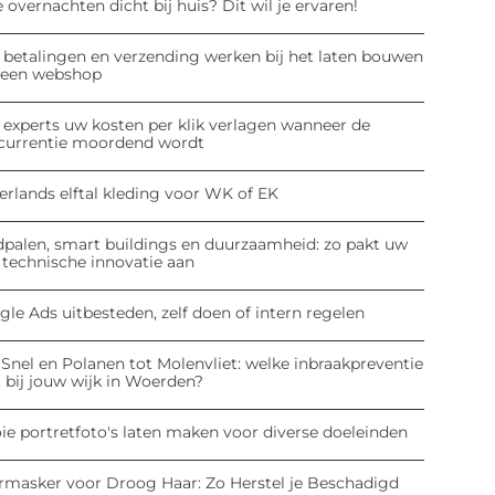
 overnachten dicht bij huis? Dit wil je ervaren!
 betalingen en verzending werken bij het laten bouwen
 een webshop
 experts uw kosten per klik verlagen wanneer de
currentie moordend wordt
erlands elftal kleding voor WK of EK
dpalen, smart buildings en duurzaamheid: zo pakt uw
 technische innovatie aan
le Ads uitbesteden, zelf doen of intern regelen
Snel en Polanen tot Molenvliet: welke inbraakpreventie
 bij jouw wijk in Woerden?
ie portretfoto's laten maken voor diverse doeleinden
rmasker voor Droog Haar: Zo Herstel je Beschadigd