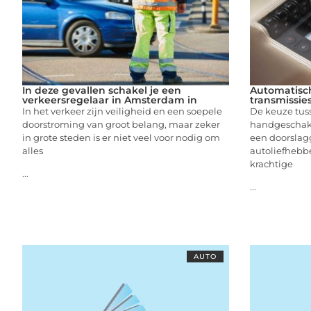
In deze gevallen schakel je een
Automatisc
verkeersregelaar in Amsterdam in
transmissie
In het verkeer zijn veiligheid en een soepele
De keuze tus
doorstroming van groot belang, maar zeker
handgeschake
in grote steden is er niet veel voor nodig om
een doorslagg
alles
autoliefhebbe
krachtige
...
...
AUTO