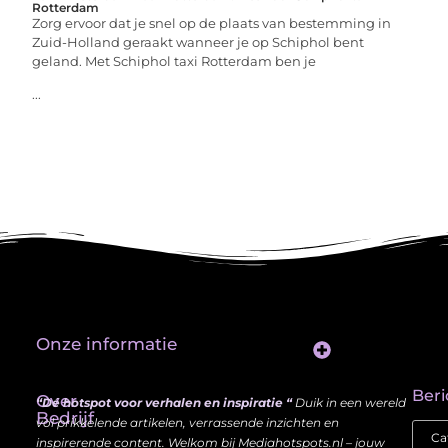
Rotterdam
Zorg ervoor dat je snel op de plaats van bestemming in
Zuid-Holland geraakt wanneer je op Schiphol bent
geland. Met Schiphol taxi Rotterdam ben je
...
Onze informatie
Website Linkbuilding: Hoe Jij je Zichtbaarheid en Autoriteit Vergroot
Beri
Over
“Dé hotspot voor verhalen en inspiratie “
Duik in een wereld
Bedrijf
vol prikkelende artikelen, verrassende inzichten en
inspirerende content. Welkom bij Mediahotspots.nl – jouw