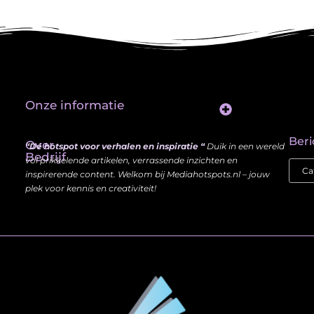
Onze informatie
Website Linkbuilding: Hoe Jij je Zichtbaarheid en Autoriteit Vergroot
Beri
Over
“Dé hotspot voor verhalen en inspiratie “
Duik in een wereld
Bedrijf
vol prikkelende artikelen, verrassende inzichten en
inspirerende content. Welkom bij Mediahotspots.nl – jouw
plek voor kennis en creativiteit!