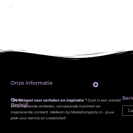
...
Onze informatie
Website Linkbuilding: Hoe Jij je Zichtbaarheid en Autoriteit Vergroot
Beri
Over
“Dé hotspot voor verhalen en inspiratie “
Duik in een wereld
Bedrijf
vol prikkelende artikelen, verrassende inzichten en
inspirerende content. Welkom bij Mediahotspots.nl – jouw
plek voor kennis en creativiteit!