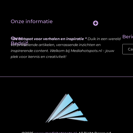
Onze informatie
Website Linkbuilding: Hoe Jij je Zichtbaarheid en Autoriteit Vergroot
Beri
Over
“Dé hotspot voor verhalen en inspiratie “
Duik in een wereld
Bedrijf
vol prikkelende artikelen, verrassende inzichten en
inspirerende content. Welkom bij Mediahotspots.nl – jouw
plek voor kennis en creativiteit!