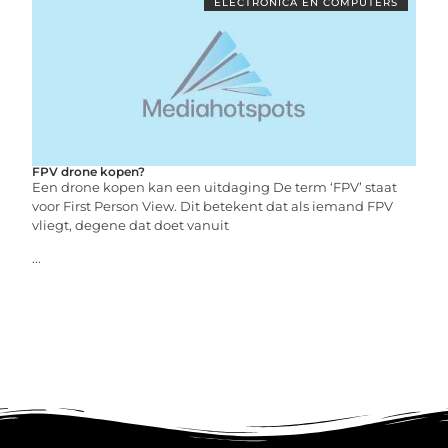
ELECTRONICA EN COMPUTERS
FPV drone kopen?
Een drone kopen kan een uitdaging De term ‘FPV’ staat
voor First Person View. Dit betekent dat als iemand FPV
vliegt, degene dat doet vanuit
...