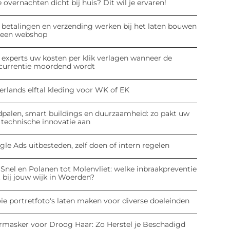
 overnachten dicht bij huis? Dit wil je ervaren!
 betalingen en verzending werken bij het laten bouwen
 een webshop
 experts uw kosten per klik verlagen wanneer de
currentie moordend wordt
erlands elftal kleding voor WK of EK
dpalen, smart buildings en duurzaamheid: zo pakt uw
 technische innovatie aan
le Ads uitbesteden, zelf doen of intern regelen
Snel en Polanen tot Molenvliet: welke inbraakpreventie
 bij jouw wijk in Woerden?
ie portretfoto's laten maken voor diverse doeleinden
rmasker voor Droog Haar: Zo Herstel je Beschadigd