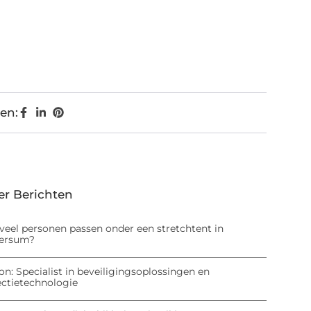
en:
er Berichten
veel personen passen onder een stretchtent in
versum?
on: Specialist in beveiligingsoplossingen en
ectietechnologie