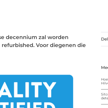
erse decennium zal worden
Del
 refurbished. Voor diegenen die
Me
Hoe
Hil
Sitc
det