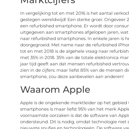
In vergelijking tot en met 2016 is het aantal verk
gestegen wereldwijd! Een sterke groei. Ongeveer
een refurbished smartphone. Er wordt door cons
uitgegeven aan smartphones afgelopen jaren, wat
naar refurbished smartphones. In enkele jaren is h
doorgegroeid. Met name naar de refurbished iPhone
tot en met 2018 is de algehele vraag naar refurbis
met 35% in 2018. 35% van de totale elektronica mar
jaar tijd geeft aan dat mensen refurbished vertrouw
zien in de cijfers: maar liefst 85% van de mensen d
smartphone, zou deze aanbevelen aan anderen!
Waarom Apple
Apple is de ongekende marktleider op het gebied 
smartphones is maar liefst 95% van het merk Appl
voornaamste oorzaken is dat de software van App
ondersteund. Dit is nodig, omdat technologie niet st
nieuwste snufjes en technologieën. De software van