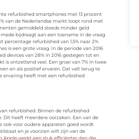
ochte refurbished smartphones met 13 procent
 2% van de Nederlandse markt loopt rond met
umenten gemiddeld steeds minder geld
 mede bijdraagt aan een toename in de vraag
et percentage refurbished van 1,5% naar 2%
s is een grote vraag. In de periode van 2016
hed devices van 28% in 2016 gestegen tot en
kt is ontzettend veel. Een groei van 7% in twee
en en als positief ervaren. Dat valt terug te
ie ervaring heeft met een refurbished
van refurbished. Binnen de refurbished
e. Dit heeft meerdere oorzaken. Een van de
le ook voor oudere apparaten goed wordt
ilstaat en je voorzien wilt zijn van de
 Apple werkt een stuk efficiënter dan die