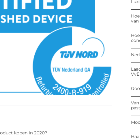
Luxe
Hoe
van
Hoe
con
Ned
Laa
VvE
Goog
Van 
past
Moo
roduct kopen in 2020?
Haa