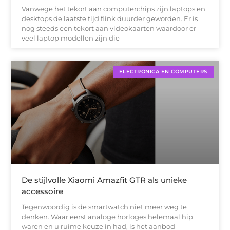
Vanwege het tekort aan computerchips zijn laptops en
desktops de laatste tijd flink duurder geworden. Er is
nog steeds een tekort aan videokaarten waardoor er
veel laptop modellen zijn die
ELECTRONICA EN COMPUTERS
De stijlvolle Xiaomi Amazfit GTR als unieke
accessoire
Tegenwoordig is de smartwatch niet meer weg te
denken. Waar eerst analoge horloges helemaal hip
waren en u ruime keuze in had, is het aanbod