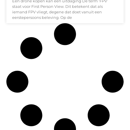
Een drone kopen kan een uitdaging De term ‘FPV’
staat voor First Person View. Dit betekent dat als
iemand FPV vliegt, degene dat doet vanuit een
eerstepersoons beleving. Op de