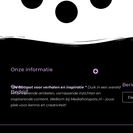
Onze informatie
Website Linkbuilding: Hoe Jij je Zichtbaarheid en Autoriteit Vergroot
Beri
Over
“Dé hotspot voor verhalen en inspiratie “
Duik in een wereld
Bedrijf
vol prikkelende artikelen, verrassende inzichten en
inspirerende content. Welkom bij Mediahotspots.nl – jouw
plek voor kennis en creativiteit!