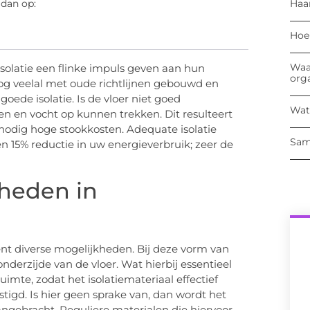
Haa
 dan op:
Hoe
Waa
olatie een flinke impuls geven aan hun
org
nog veelal met oude richtlijnen gebouwd en
oede isolatie. Is de vloer niet goed
Wat
en en vocht op kunnen trekken. Dit resulteert
nnodig hoge stookkosten. Adequate isolatie
Sam
een 15% reductie in uw energieverbruik; zeer de
kheden in
kent diverse mogelijkheden. Bij deze vorm van
onderzijde van de vloer. Wat hierbij essentieel
uimte, zodat het isolatiemateriaal effectief
tigd. Is hier geen sprake van, dan wordt het
angebracht. Reguliere materialen die hiervoor