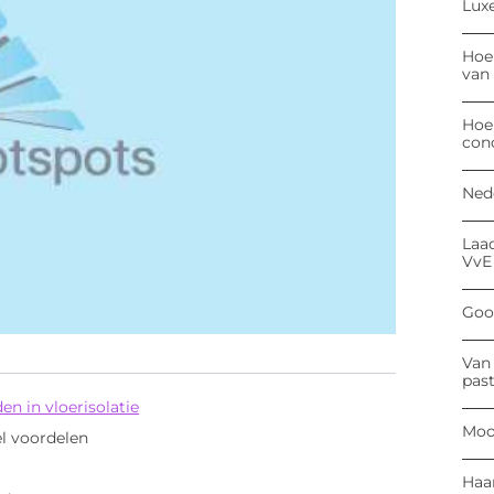
Luxe
Hoe
van
Hoe
con
Ned
Laa
VvE
Goog
Van 
past
en in vloerisolatie
Moo
l voordelen
Haa