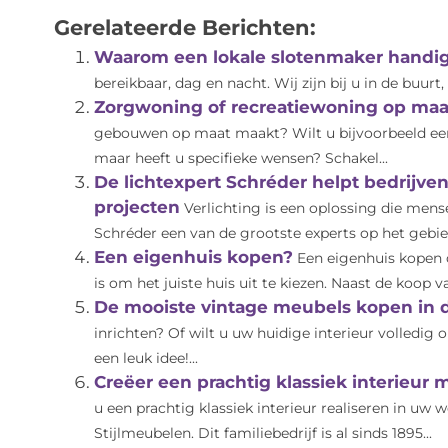
Gerelateerde Berichten:
Waarom een lokale slotenmaker handig
bereikbaar, dag en nacht. Wij zijn bij u in de buurt, e
Zorgwoning of recreatiewoning op maa
gebouwen op maat maakt? Wilt u bijvoorbeeld ee
maar heeft u specifieke wensen? Schakel...
De lichtexpert Schréder helpt bedrijv
projecten
Verlichting is een oplossing die mense
Schréder een van de grootste experts op het gebied 
Een eigenhuis kopen?
Een eigenhuis kopen d
is om het juiste huis uit te kiezen. Naast de koop va
De mooiste vintage meubels kopen in 
inrichten? Of wilt u uw huidige interieur volledi
een leuk idee!...
Creëer een prachtig klassiek interieur
u een prachtig klassiek interieur realiseren in uw 
Stijlmeubelen. Dit familiebedrijf is al sinds 1895...