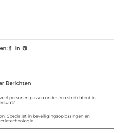
en:
er Berichten
veel personen passen onder een stretchtent in
versum?
on: Specialist in beveiligingsoplossingen en
ectietechnologie