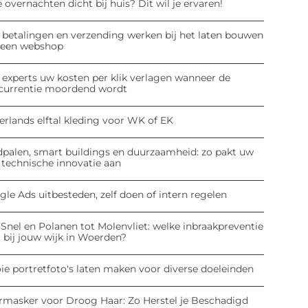
 overnachten dicht bij huis? Dit wil je ervaren!
 betalingen en verzending werken bij het laten bouwen
 een webshop
 experts uw kosten per klik verlagen wanneer de
currentie moordend wordt
erlands elftal kleding voor WK of EK
dpalen, smart buildings en duurzaamheid: zo pakt uw
 technische innovatie aan
le Ads uitbesteden, zelf doen of intern regelen
Snel en Polanen tot Molenvliet: welke inbraakpreventie
 bij jouw wijk in Woerden?
ie portretfoto's laten maken voor diverse doeleinden
rmasker voor Droog Haar: Zo Herstel je Beschadigd