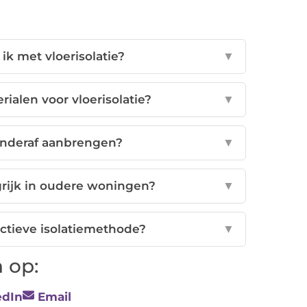
ik met vloerisolatie?
▼
rialen voor vloerisolatie?
▼
 onderaf aanbrengen?
▼
grijk in oudere woningen?
▼
fectieve isolatiemethode?
▼
 op:
edIn
Email