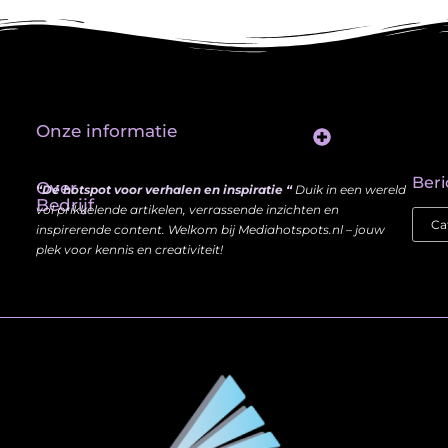
Onze informatie
Website Linkbuilding: Hoe Jij je Zichtbaarheid en Autoriteit Vergroot
Beri
Over
“Dé hotspot voor verhalen en inspiratie “
Duik in een wereld
Bedrijf
vol prikkelende artikelen, verrassende inzichten en
inspirerende content. Welkom bij Mediahotspots.nl – jouw
plek voor kennis en creativiteit!