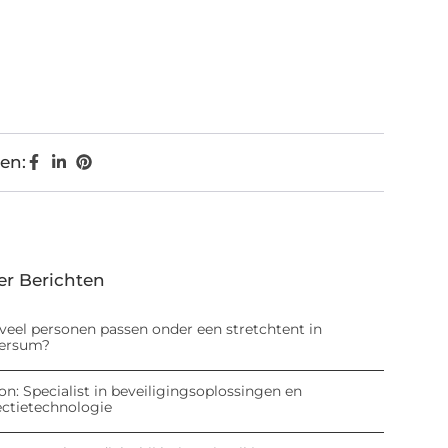
en:
er Berichten
veel personen passen onder een stretchtent in
versum?
on: Specialist in beveiligingsoplossingen en
ectietechnologie