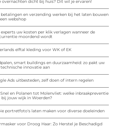
 overnachten dicht bij huis? Dit wil je ervaren!
 betalingen en verzending werken bij het laten bouwen
 een webshop
 experts uw kosten per klik verlagen wanneer de
currentie moordend wordt
erlands elftal kleding voor WK of EK
dpalen, smart buildings en duurzaamheid: zo pakt uw
 technische innovatie aan
le Ads uitbesteden, zelf doen of intern regelen
Snel en Polanen tot Molenvliet: welke inbraakpreventie
 bij jouw wijk in Woerden?
ie portretfoto's laten maken voor diverse doeleinden
rmasker voor Droog Haar: Zo Herstel je Beschadigd