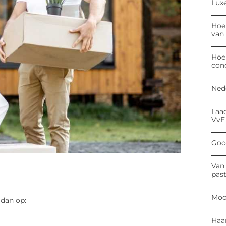
Luxe
Hoe
van
Hoe
con
Ned
Laa
VvE
Goog
Van 
past
Moo
 dan op:
Haa