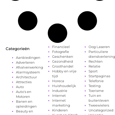
Financieel
Oog Laseren
Categorieën
Fotografie
Particuliere
Geschenken
dienstverlenin
Aanbiedingen
Gezondheid
Rechten
Adverteren
Groothandel
Relatie
Afvalverwerking
Hobby en vrije
Sport
Alarmsysteem
tijd
Startpaginas
Architectuur
Horeca
Telefonie
Attracties
Huishoudelijk
Testing
Auto
Industrie
Toerisme
Auto's en
Internet
Tuin en
Motoren
Internet
buitenleven
Banen en
marketing
Tweewielers
opleidingen
Kinderen
Uncategorized
Beauty en