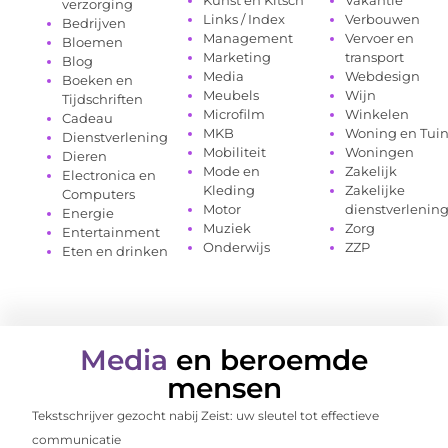
Kunst en Kitsch
Vakantie
verzorging
Links / Index
Verbouwen
Bedrijven
Management
Vervoer en
Bloemen
Marketing
transport
Blog
Media
Webdesign
Boeken en
Meubels
Wijn
Tijdschriften
Microfilm
Winkelen
Cadeau
MKB
Woning en Tui
Dienstverlening
Mobiliteit
Woningen
Dieren
Mode en
Zakelijk
Electronica en
Kleding
Zakelijke
Computers
Motor
dienstverlenin
Energie
Muziek
Zorg
Entertainment
Onderwijs
ZZP
Eten en drinken
Media
en beroemde
mensen
Tekstschrijver gezocht nabij Zeist: uw sleutel tot effectieve
communicatie