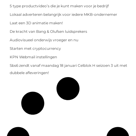
5 type productvideo’s die je kunt maken voor je bedrijf
Lokaal adverteren belangrijk voor iedere MKB-ondernemer
Laat een 3D animatie maken!
De kracht van Bang & Olufsen luidsprekers
Audiovisueel onderwijs vroeger en nu
Starten met cryptocurrency
KPN Webmail instellingen
Sbs6 zendt vanaf maandag 18 januari Celblok H seizoen 3 uit met
dubbele afleveringen!