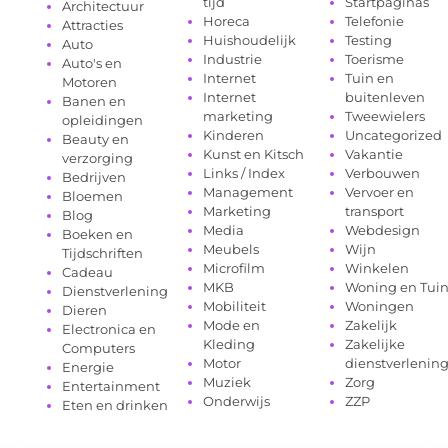
tijd
Startpaginas
Architectuur
Horeca
Telefonie
Attracties
Huishoudelijk
Testing
Auto
Industrie
Toerisme
Auto's en
Internet
Tuin en
Motoren
Internet
buitenleven
Banen en
marketing
Tweewielers
opleidingen
Kinderen
Uncategorized
Beauty en
Kunst en Kitsch
Vakantie
verzorging
Links / Index
Verbouwen
Bedrijven
Management
Vervoer en
Bloemen
Marketing
transport
Blog
Media
Webdesign
Boeken en
Meubels
Wijn
Tijdschriften
Microfilm
Winkelen
Cadeau
MKB
Woning en Tui
Dienstverlening
Mobiliteit
Woningen
Dieren
Mode en
Zakelijk
Electronica en
Kleding
Zakelijke
Computers
Motor
dienstverlenin
Energie
Muziek
Zorg
Entertainment
Onderwijs
ZZP
Eten en drinken