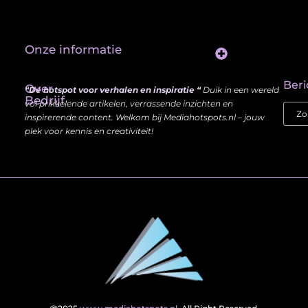
Onze informatie
Website Linkbuilding: Hoe Jij je Zichtbaarheid en Autoriteit Vergroot
Beri
Over
“Dé hotspot voor verhalen en inspiratie “
Duik in een wereld
Bedrijf
vol prikkelende artikelen, verrassende inzichten en
inspirerende content. Welkom bij Mediahotspots.nl – jouw
plek voor kennis en creativiteit!