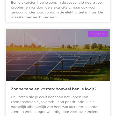
Een elektricien heb je eens in de zoveel tijd nodig voor
problemen rondom de elektriciteit, maar ook voor
gewoon onderhoud rondom de elektriciteit in huis. De
meeste mensen huren een
ENERGIE
Zonnepanelen kosten: hoeveel ben je kwijt?
De kosten die je kwijt bent aan het kopen van
zonnepanelen zijn verschillend per situatie. Dit is
namelijk afhankelijk van heel wat factoren. Doordat
zonnepanelen tegenwoordig door veel leveranciers