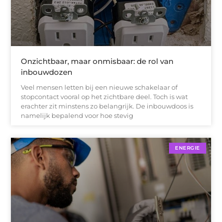
Onzichtbaar, maar onmisbaar: de rol van
inbouwdozen
Veel mensen letten bij een nieuwe schakelaar of
stopcontact vooral op het zichtbare deel. Toch is wat
erachter zit minstens zo belangrijk. De inbouwdoos is
namelijk bepalend voor hoe stevig
ENERGIE