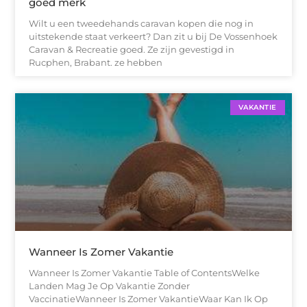
goed merk
Wilt u een tweedehands caravan kopen die nog in
uitstekende staat verkeert? Dan zit u bij De Vossenhoek
Caravan & Recreatie goed. Ze zijn gevestigd in
Rucphen, Brabant. ze hebben
VAKANTIE
Wanneer Is Zomer Vakantie
Wanneer Is Zomer Vakantie Table of ContentsWelke
Landen Mag Je Op Vakantie Zonder
VaccinatieWanneer Is Zomer VakantieWaar Kan Ik Op