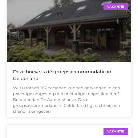
VAKANTIE
Deze hoeve is dé groepsaccommodatie in
Gelderland
Wilt u tot wel 182 personen kunnen ontvangen in een
prachtige omgeving met oneindige mogelijkheden?
Benader dan De Aalbertshoeve. Deze
groepsaccommodatie in Gelderland ligt dicht bij een
strand, is omgeven
VAKANTIE