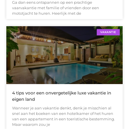
Ga dan eens ontspannen op een prachtige
vaarvakantie met familie of vrienden door een
mototjacht te huren. Heerlijk met de
VAKANTIE
4 tips voor een onvergetelijke luxe vakantie in
eigen land
Wanneer je aan vakantie denkt, denk je misschien al
snel aan het boeken van een hotelkamer of het huren
van een appartement in een toeristische bestemming.
Maar waarom zou je