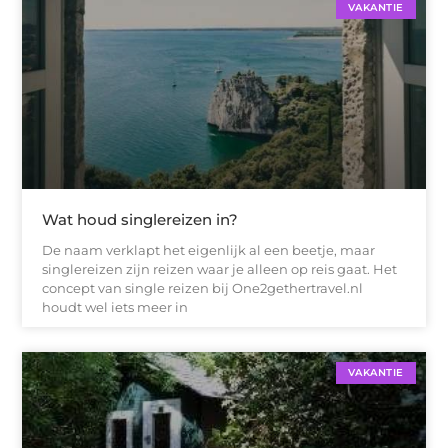
VAKANTIE
Wat houd singlereizen in?
De naam verklapt het eigenlijk al een beetje, maar
singlereizen zijn reizen waar je alleen op reis gaat. Het
concept van single reizen bij One2gethertravel.nl
houdt wel iets meer in
VAKANTIE