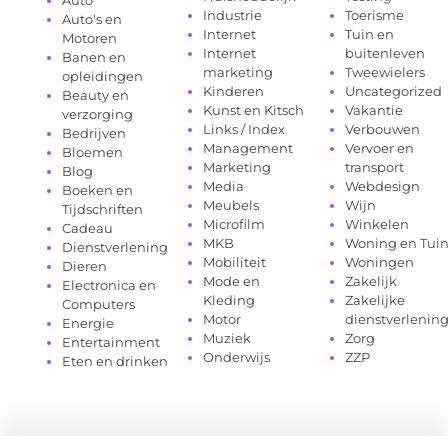
Auto
Industrie
Toerisme
Auto's en
Internet
Tuin en
Motoren
Internet
buitenleven
Banen en
marketing
Tweewielers
opleidingen
Kinderen
Uncategorized
Beauty en
Kunst en Kitsch
Vakantie
verzorging
Links / Index
Verbouwen
Bedrijven
Management
Vervoer en
Bloemen
Marketing
transport
Blog
Media
Webdesign
Boeken en
Meubels
Wijn
Tijdschriften
Microfilm
Winkelen
Cadeau
MKB
Woning en Tui
Dienstverlening
Mobiliteit
Woningen
Dieren
Mode en
Zakelijk
Electronica en
Kleding
Zakelijke
Computers
Motor
dienstverlenin
Energie
Muziek
Zorg
Entertainment
Onderwijs
ZZP
Eten en drinken