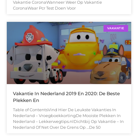
Vakantie CoronaWanneer Weer Op Vakantie
CoronaWaar Pcr Test Doen Voor
VAKANTIE
Vakantie In Nederland 2019 En 2020: De Beste
Plekken En
Table of ContentsVind Hier De Leukste Vakanties In
Nederland – VroegboekkortingDe Mooiste Plekken In
Nederland – Lekkerwegtips.nlDichtbij Op Vakantie – In
Nederland Of Net Over De Grens Op …De 50