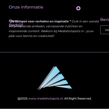
Onze informatie
Website Linkbuilding: Hoe Jij je Zichtbaarheid en Autoriteit Vergroot
Beri
Over
“Dé hotspot voor verhalen en inspiratie “
Duik in een wereld
Bedrijf
vol prikkelende artikelen, verrassende inzichten en
inspirerende content. Welkom bij Mediahotspots.nl – jouw
plek voor kennis en creativiteit!
@2025
www.mediahotspots.nl
. All Right Reserved.