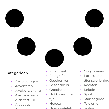
Financieel
Oog Laseren
Categorieën
Fotografie
Particuliere
Geschenken
dienstverlenin
Aanbiedingen
Gezondheid
Rechten
Adverteren
Groothandel
Relatie
Afvalverwerking
Hobby en vrije
Sport
Alarmsysteem
tijd
Startpaginas
Architectuur
Horeca
Telefonie
Attracties
Huishoudelijk
Testing