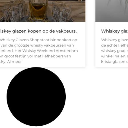
skey glazen kopen op de vakbeurs.
Whiskey gla
Whiskey Glazen Shop staat binnenkort op
Whiskey glazen
 van de grootste whisky vakbeurzen van
de echte liefh
erland. Het Whisky Weekend Amsterdam
whiskey gaat 
en groot festijn vol met liefhebbers van
winkel halen. 
sky. Al meer
kristalglazen 