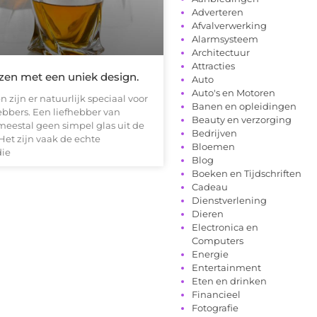
Adverteren
Afvalverwerking
Alarmsysteem
Architectuur
Attracties
zen met een uniek design.
Auto
Auto's en Motoren
 zijn er natuurlijk speciaal voor
Banen en opleidingen
ebbers. Een liefhebber van
Beauty en verzorging
meestal geen simpel glas uit de
Bedrijven
Het zijn vaak de echte
Bloemen
die
Blog
Boeken en Tijdschriften
Cadeau
Dienstverlening
Dieren
Electronica en
Computers
Energie
Entertainment
Eten en drinken
Financieel
Fotografie