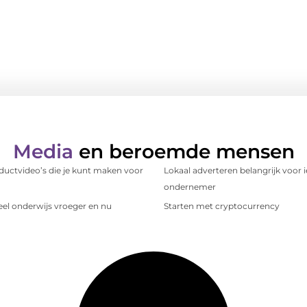
Media
en beroemde mensen
ductvideo’s die je kunt maken voor
Lokaal adverteren belangrijk voor
ondernemer
el onderwijs vroeger en nu
Starten met cryptocurrency