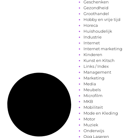
Geschenken
Gezondheid
Groothandel
Hobby en vrije tijd
Horeca
Huishoudelijk
Industrie
Internet
Internet marketing
Kinderen
Kunst en Kitsch
Links / Index
Management
Marketing
Media
Meubels
Microfilm
MKB
Mobiliteit
Mode en Kleding
Motor
Muziek
Onderwijs
Oog Laseren