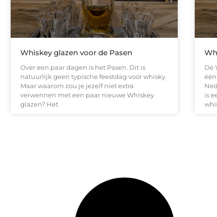
Whiskey glazen voor de Pasen
Whi
Over een paar dagen is het Pasen. Dit is
De 
natuurlijk geen typische feestdag voor whisky.
één
Maar waarom zou je jezelf niet extra
Ned
verwennen met een paar nieuwe Whiskey
is e
glazen? Het
whi