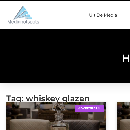
Uit De Media
H
Tag: whiskey glazen
ADVERTEREN